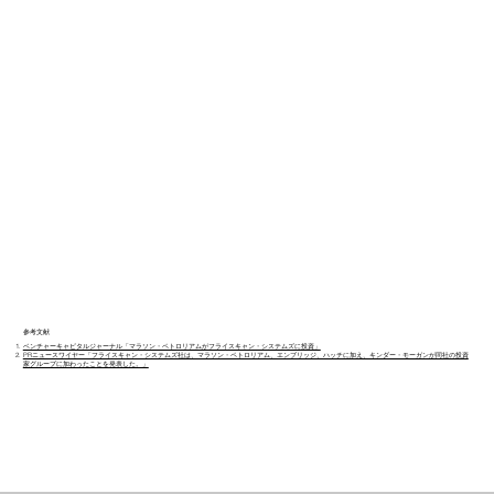
参考文献
ベンチャーキャピタルジャーナル「マラソン・ペトロリアムがフライスキャン・システムズに投資」
PRニュースワイヤー「フライスキャン・システムズ社は、マラソン・ペトロリアム、エンブリッジ、ハッチに加え、キンダー・モーガンが同社の投資
家グループに加わったことを発表した。」