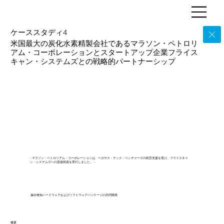
ケーススタディ4
米国最大の炭化水素精製会社であるマラソン・ペトロリ
アム・コーポレーションとスタートアップ企業フライス
キャン・システムズとの戦略的パートナーシップ
- マラソン・ペトロリアム・コーポレーションは、ペガサス・テック・ベンチャーズの助言支援を受け、フライスキャ
ン・システムズへの直接投資を実行しました。 -
漏水検知ハードウェアおよびソフトウェアパッケージの共同開発
概要