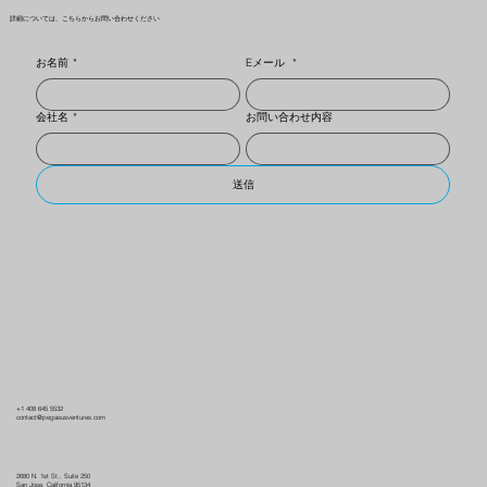
詳細については、こちらからお問い合わせください
お名前
*
Eメール
*
会社名
*
お問い合わせ内容
送信
+1 408 645 5532
contact@pegasusventures.com
2680 N. 1st St., Suite 250
San Jose, California 95134