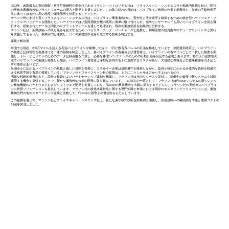
2023年、米国最大の石油精製・再生可能燃料生産会社であるマラソン・ペトロリアム社は、フライスキャン・システムズ社と戦略的提携を結び、同社
の炭化水素漏洩検知プラットフォームの導入と開発を支援しました。この取り組みの目的は、パイプライン検査の作業を簡素化し、従来の手動検査手
法に比べてはるかに高い精度で漏洩箇所を特定することでした。
ケベック州に本社を置くフライスキャン・システムズ社は、パイプライン事業者向けに、安全性と法令遵守を確保するための統合型ハードウェア・ソ
フトウェアパッケージを開発した。ハードウェアは小型商用航空機の底部に簡単に取り付けられ、光学センサーアレイを用いてパイプライン全長を飛
行する。収集されたデータは同社のAIプラットフォームを通して処理され、既存の漏洩箇所を効果的に分析する。
マラソン社は、新興技術への取り組みを拡大するため、ペガサス・テック・ベンチャーズと提携し、初期段階の投資案件のデューデリジェンスと実行
を支援してもらった。事業部門と連携し、日々の業務効率化を可能にする技術を特定する。
課題と解決策
米国では現在、250万マイルを超える石油パイプラインが稼働しており、1日に数百万バレルの石油を輸送しています。米国連邦政府は、パイプライン
の検査と記録管理を義務付ける一連の規制を制定しました。各パイプライン所有者および運営者は、パイプラインの各マイルごとに一貫した検査を実
施し、トレーサビリティのためのデータ記録基盤を作成し、必要な修理/メンテナンスのための行動計画を策定する必要があります。特に人口密集地周
辺でパイプラインの漏洩が発生した場合、パイプライン運営者は深刻な評判の低下に直面するリスクがあり、大規模な環境および健康被害を引き起こ
す可能性があります。
米国全土に広がるパイプラインの規模と厳しい規制を背景に、エネルギー企業は規制遵守を維持しながら、監視と検知にかかる全体的な負担を軽減で
きる代替手段を市場で模索している。マラソン社とフライスキャン社の提携は、まさにこうした考え方から生まれたものだ。
明確な戦略的連携のもと、両社は投資およびパートナーシップ体制を構築し、マラソン社は社内リソースを提供し、稼働中の資産で新システムを試験
運用する機会を提供することで、新たな漏洩検知技術の開発に取り組んでいます。この協力の一環として、マラソン社はFlyscanシステムの新しいメタ
ン検知機能のハードウェアおよびソフトウェア開発を支援しており、Flyscanの事業機会を大幅に拡大するとともに、マラソン社の天然ガスパイプライ
ンに代替ソリューションを提供しています。マラソン社の炭化水素特性に関する専門知識と市場における既存のモニタリングソリューションは、漏洩
検知分野の他のスタートアップ企業と比較して、Flyscanに競争上の優位性をもたらしています。
この提携を通じて、マラソン社とフライスキャン・システムズ社は、新たな漏水検知技術を効果的に開発し、政府規制への継続的な準拠と運用コストの
削減を実現しました。