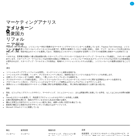
マーケティングアナリス
トインターン
アメリカ
合衆国カ
リフォル
ニア州サ
Pegasus Tech Venturesは、シリコンバレー本社で勤務するマーケティングアナリストインターンを募集しています。Pegasus Tech Venturesは、シリコ
ンノゼ
ンバレーに拠点を置くグローバルベンチャーキャピタル企業です。世界中の新興テクノロジー企業に投資し、北米、アジア、ヨーロッパでの売上拡大を
支援しています。現在40以上のファンドを運用しており、革新的なビジネスチャンスを追求する世界トップクラスの経営陣と技術チームを求めていま
す。
ペガサスは、世界最大規模かつ最も賞金総額の高いスタートアップコンテストの一つであるスタートアップ・ワールドカップを創設し、スポンサーも務
めています。スタートアップ・ワールドカップは6大陸60カ国以上で開催され、シリコンバレーで行われるグランドファイナルでは100万ドルの投資賞金
が授与されます。スタートアップ・ワールドカップの目的は、地域のイノベーションエコシステムを支援し、シリコンバレーとの連携を促進することで
す。
責任
ソーシャルメディアプラットフォームを管理し、エンゲージメントと成長を促進する。
ソーシャルメディアの投稿、ヘッダー、デジタルキャンペーン向けに、独自性がありインパクトのあるグラフィックを作成します。
企業コンテンツカレンダーを維持・更新し、一貫したオンラインプレゼンスを確保する。
デジタルマーケティング分析を監視し、プラットフォームのパフォーマンスとオーディエンスのリーチに関する定期的なレポートを提供する。
グローバルイベント向けに、プロフェッショナルなマーケティング資料およびビジュアルアセットをデザインします。
業界のトレンドや競合他社のマーケティング戦略に関する市場調査を実施し、常に時代の最先端を行く企業であり続ける。
資格
現在、ビジュアル／グラフィックデザイン、マーケティング、コミュニケーション、または関連分野に在籍している学生、もしくはこれらの分野の経験
者。
Canvaなどのツールを使用して、高品質でプロフェッショナルなデザインを作成した経験。
企業の美的基準を満たす、独自のデザインをゼロから生み出す確かな能力。
優れた文章力と口頭でのコミュニケーション能力に加え、細部への高い注意力を備えている。
創造性の幅広さと技術力を示すデザインサンプル集またはポートフォリオ。
Microsoft Officeスイートに精通している
産業
職位
雇用形態
職務内容
投資運用、ビジネスコンサルティングおよびサービス、テ
インターン
インターン
マーケティング、プロジェクト管
クノロジー、情報メディアおよびオーディオビジュアル製