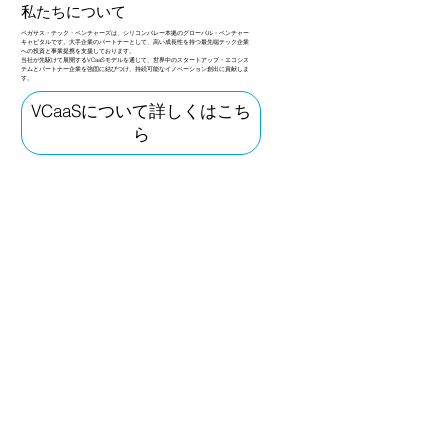
私たちについて
ペガサス・テック・ベンチャーズは、シリコンバレー本拠のグローバル・ベンチャー
キャピタルです。大手企業のパートナーとして、高い成長性を持つ最先端テック企業
への投資と事業提携を支援しております。
当社が先駆けて展開するVCaaSモデルを通じて、世界中のスタートアップ・エコシス
テムとパートナー企業を強固に結びつけ、持続可能なイノベーション創出に貢献しま
す。
VCaaSについて詳しくはこち
ら