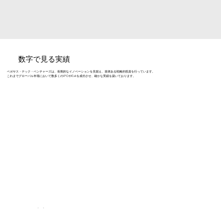
数字で見る実績
ペガサス・テック・ベンチャーズは、長期的なイノベーションを見据え、規律ある戦略的投資を行っています。
これまでグローバル市場において数多くのIPOやExitを成功させ、確かな実績を築いております。
300以上
88
28
150
IPO
投資実績
EXITS
チームメンバー