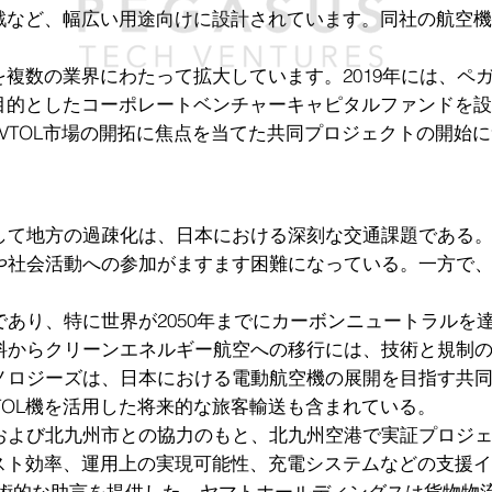
戦など、幅広い用途向けに設計されています。同社の航空機
複数の業界にわたって拡大しています。2019年には、ペ
的としたコーポレートベンチャーキャピタルファンドを設立し
VTOL市場の開拓に焦点を当てた共同プロジェクトの開始
して地方の過疎化は、日本における深刻な交通課題である
や社会活動への参加がますます困難になっている。一方で
あり、特に世界が2050年までにカーボンニュートラルを
料からクリーンエネルギー航空への移行には、技術と規制
ノロジーズは、日本における電動航空機の展開を目指す共
TOL機を活用した将来的な旅客輸送も含まれている。
および北九州市との協力のもと、北九州空港で実証プロジ
し、コスト効率、運用上の実現可能性、充電システムなどの支