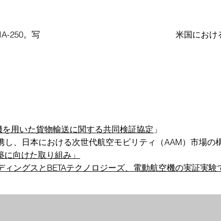
-250。写
米国における
機を用いた貨物輸送に関する共同検証協定
」
es社と提携し、日本における次世代航空モビリティ（AAM）市場
構築に向けた取り組み」
ディングスとBETAテクノロジーズ、電動航空機の実証実験