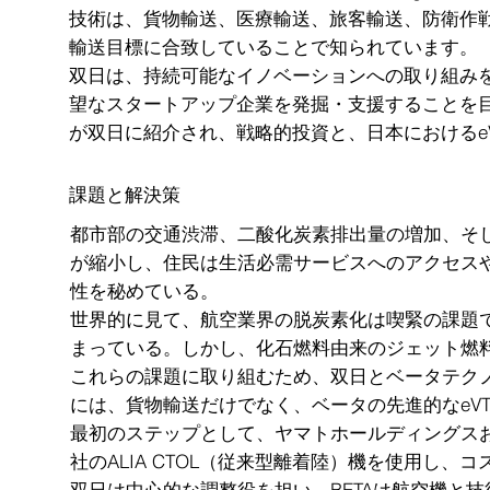
技術は、貨物輸送、医療輸送、旅客輸送、防衛作
輸送目標に合致していることで知られています。
双日は、持続可能なイノベーションへの取り組みを
望なスタートアップ企業を発掘・支援することを目
が双日に紹介され、戦略的投資と、日本におけるe
課題と解決策
都市部の交通渋滞、二酸化炭素排出量の増加、そ
が縮小し、住民は生活必需サービスへのアクセス
性を秘めている。
世界的に見て、航空業界の脱炭素化は喫緊の課題で
まっている。しかし、化石燃料由来のジェット燃
これらの課題に取り組むため、双日とベータテク
には、貨物輸送だけでなく、ベータの先進的なeV
最初のステップとして、ヤマトホールディングス
社のALIA CTOL（従来型離着陸）機を使用